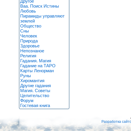
Другое
Ваа. Поиск Истины
Любовь
Пирамиды управляют
землей
Общество
Сны
Человек
Природа
Здоровье
Непознаное
Религия
Гадания. Магия
Гадание на ТАРО
Карты Ленорман
Руны
Хиромантия
Другие гадания
Магия. Советы
Целительство
Форум
Гостевая книга
Разработка сайт