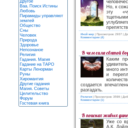
Другое
человечес
Ваа. Поиск Истины
Но, к сож
Любовь
эту «чу
Пирамиды управляют
тщетным
землей
углубля
Общество
препятств
Сны
Иной мир
| Просмотров: 2937 | Д
Человек
Комментарии (4)
Природа
Здоровье
Непознаное
В чем сила святой во
Религия
Каким пр
Гадания. Магия
удивител
Гадание на ТАРО
Карты Ленорман
много инт
Руны
и перепл
Хиромантия
количес
Другие гадания
создается впечатлен
Магия. Советы
разгадать.
Целительство
Религия
| Просмотров: 3599 | До
Форум
Комментарии (1)
Гостевая книга
В поисках живых дино
Уже со в
А.К. Дойл