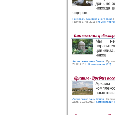
день не о
некогда ц
ящеров.
Призраки, сущетсва иного мира
|
| Дата:
27.05.2011
|
Комментарии 
Ольмекская цивилиза
Мы не 
поразит
цивилиза
инков.
Аномальные зоны Земли
| Просмо
20.05.2011
|
Комментарии (12)
Аркаим - Древнее пос
Аркаим 
комплек
памятника
Аномальные зоны Земли
| Просмо
Дата:
19.05.2011
|
Комментарии (