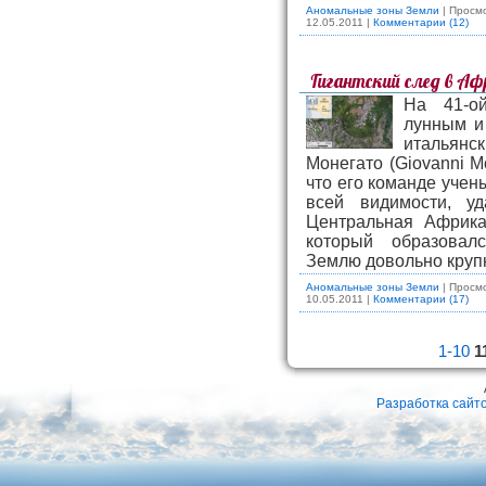
Аномальные зоны Земли
| Просмо
12.05.2011
|
Комментарии (12)
Гигантский след в Аф
На 41-о
лунным и
итальянс
Монегато (Giovanni M
что его команде учен
всей видимости, уд
Центральная Африка,
который образовал
Землю довольно крупн
Аномальные зоны Земли
| Просмо
10.05.2011
|
Комментарии (17)
1-10
1
Разработка сайт