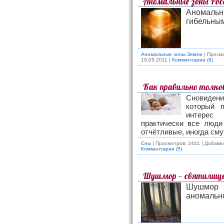
Аномальные зоны Рос
Аномаль
гибельным
Аномальные зоны Земли
| Просмо
19.05.2011
|
Комментарии (9)
Как правильно толко
Сновидени
который 
интерес 
практически все люди
отчётливые, иногда сму
Сны
| Просмотров: 2441 | Добави
Комментарии (5)
Шушмор — святилище 
Шушмор
аномальн