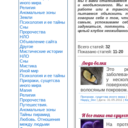
мы с вами сталкиваемся
иного мира
и необъяснимого. Мы н
Религия
работе или в трансп
Аномальные зоны
пытаемся объяснить 
Земли
говорим себе о том, чт
Психология и ее тайны
самым, успокаиваем с
задуматься, потянуть 
Сны
целый клубок неожиданно
Пророчества
НЛО
Объявление сайта
Другое
Всего статей
:
32
Мистические истории
Показано статей
:
11-20
НЛО
Сны
Люди-волки
Мистика
Это ред
Иной мир
заболева
Психология и ее тайны
у нескол
Призраки, сущетсва
поверхно
иного мира
волосяным покровом
Магия
Религия
Призраки, сущетсва иного мира
|
Пророчества
Happy_Doc
| Дата:
31.05.2011
|
Ко
Путешествия.
Аномальные зоны
Тайны пирамид
И все-таки она сущес
Любовь. Отношения
между людьми
На протя